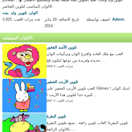
الالوان المناسب لتلوين العناصر.
الوان
,
تلوين
,
ولد
,
بنت
Admin
اضيف بواسطة:
تاريخ الاضافه: 19 يناير
عدد مرات اللعب: 3,825
2014
الالعاب المتشابه:
تلوين الأسد الفخور
العب مع ملك الغابه واقترح الوان وتركيبات الوان
جديده وفريدة من نوعها ليكون فخ...
(مرات اللعب: 3 569)
تلوين الأرنب الصغير
العب تلوين الأرنب الصغير على G6mes ! لديك الوان
كثيره جدا لتلوين هذا الأرنب ا...
(مرات اللعب: 2 897)
تلوين البقرة
تلوين البقرة! العاب تلوين رائعة , تمتع بتلوين البقرة
بالالوان الرائعة ....