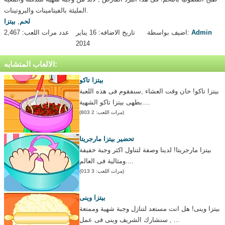
المليئة بالفيتامينات والبروتينات.
لحم
,
بيتزا
Admin
اضيف بواسطة:
تاريخ الاضافه: 16 يناير
عدد مرات اللعب: 2,467
2014
الالعاب المتشابه:
بيتزا تاكو
بيتزا تاكو! حان وقت العشاء ,سنفقوم فى هذه اللعبة
بطهى بيتزا تاكو الشهية....
(مرات اللعب: 2 803)
تحضير بيتزا مارجريتا
بيتزا مارجريتا! لدينا وصفة لتناول اكثر وجبة خفيفة
ومثالية فى العالم....
(مرات اللعب: 3 013)
بيتزا وينى
بيتزا وينى! هل انت مستعد لتنازل وجبة شهية وممتعة
, سنشارك الشريف وينى فى عمل ...