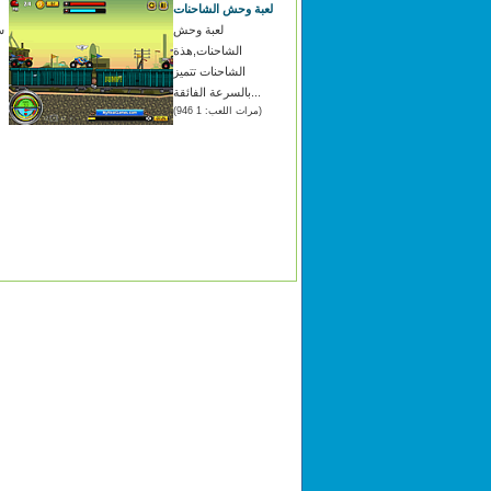
لعبة وحش الشاحنات
لعبة وحش
س
الشاحنات,هذة
الشاحنات تتميز
بالسرعة الفائقة...
(مرات اللعب: 1 946)