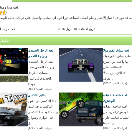
لعبة دورا ومو
ها ساعد دورا ف اجتياز الاختبار وتعلم القياده لتساعد دورا دون اي تصادم اواحصل علي درجات عاليه للو
تاريخ الاضافه: 10 ابريل 2016
عدد مرات اللعب
الالعاب المتشابه:
لعبة سباق الفورمولا
لعبة الرجل الحديدى
لعاب سباق الفورمولا،
ودراجة التحدى
انها واحده من اسرع
لعبة الرجل الحديدى
السباقات على
ودراجة التحدى,يجب
الاطلاق، من منا لا
مساعدة الرجل
يعرف...
الحديدى فى اتمام
(مرات اللعب: 2 670)
مهمتة...
(مرات اللعب: 1 661)
لعبة شاحنة عقبات
سائق التاكسي
الوحش2
هذا التاكسي من اشهر
لعبة شاحنة عقبات
التاكسيات فى لندن
الوحش2,المزيد من
وانت تقود هذا التاكسي
العقبات امامك حاول
فى حواري وشوارع
ان تتحدها...
ل...
(مرات اللعب: 1 904)
(مرات اللعب: 2 479)