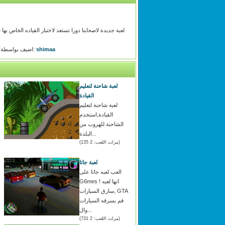
لعبة جديدة لاصحابنا دورا تستعد لاختبار القياده الخاص ب
shimaa
اضيف بواسطة:
لعبة شاحنة لتعليم
القيادة
ا
لعبة شاحنة لتعليم
القيادة,استخدم
الشاحنة للهروب من
البلدة...
(مرات اللعب: 2 135)
لعبة جاتا
العب لعبه جاتا على
G6mes ! انها لعبه
سارق السيارات, GTA
قم بسرقه السيارات
وال...
(مرات اللعب: 2 731)