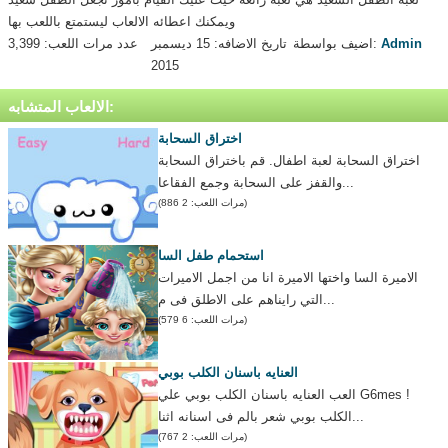
ويمكنك اعطائه الالعاب ليستمتع باللعب بها
Admin
اضيف بواسطة:
تاريخ الاضافه: 15 ديسمبر
عدد مرات اللعب: 3,399
2015
الالعاب المتشابه:
اختراق السحابة
اختراق السحابة لعبة اطفال. قم باختراق السحابة
والقفز على السحابة وجمع الفقاعا...
(مرات اللعب: 2 886)
استحمام طفل السا
الاميرة السا واختها الاميرة انا من اجمل الاميرات
التي رايناهم على الاطلق فى م...
(مرات اللعب: 6 579)
العنايه باسنان الكلب بوبي
العب العنايه باسنان الكلب بوبي علي G6mes !
الكلب بوبي شعر بالم فى اسنانه اثنا...
(مرات اللعب: 2 767)