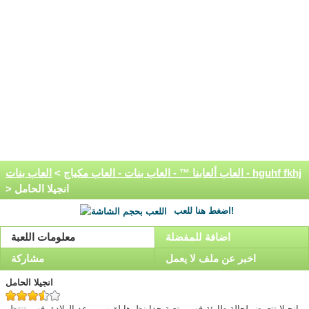
العاب بنات - hguhf fkhj
العاب ألعابنا ™ - العاب بنات - العاب مكياج
>
> انجيلا الحامل
اضغط هنا للعب!
اضافة للمفضلة
معلومات اللعبة
اخبر عن ملف لا يعمل
مشاركة
انجيلا الحامل
انجيلا تتعرض لحالة طارئة فهي متعبة جدا نظرها لقرب موعد الولادة. فهي تنتظر