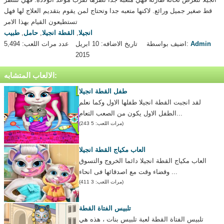
قط صغير جميل ورائع. لاكنها متعبه جدا وتحتاج لمن يقوم بتقديم العلاج لها فهل
تستطيعون القيام بهذا الامر
انجيلا
,
القطة انجيلا
,
حامل
,
طبيب
Admin
اضيف بواسطة:
تاريخ الاضافه: 10 ابريل
عدد مرات اللعب: 5,494
2015
الالعاب المتشابه:
طفل القطة انجيلا
لقد انجبت القطة انجيلا طفلها الاول وكما نعلم
الطفل الاول يكون من الصعب التعام...
(مرات اللعب: 5 243)
العاب مكياج القطة انجيلا
العاب مكياج القطة انجيلا دائما الخروج والتسوق
وقضاء وقت مع اصدقائها فى انحاء ...
(مرات اللعب: 3 411)
تلبيس الفتاة القطة
تلبيس الفتاة القطة لعبة تلبيس بنات ، هذه هي