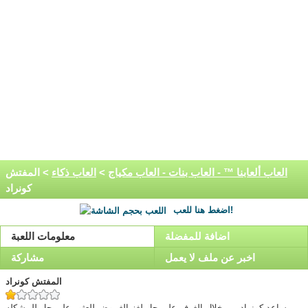
العاب ألعابنا ™ - العاب بنات - العاب مكياج
>
العاب ذكاء
> المفتش
كونراد
اضغط هنا للعب!
اضافة للمفضلة
معلومات اللعبة
اخبر عن ملف لا يعمل
مشاركة
المفتش كونراد
ساعد كونراد من خلال الغرف على حل لغز الغموض للعثور على حل للمشكله