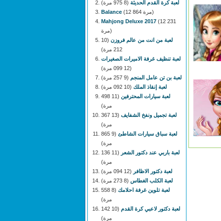
لعبة كرة القدم الحديثة
(8 975 مرة)
(12 864 مرة)
Balance
Mahjong Deluxe 2017
(12 231
مرة)
لعبة من انت من عالم فروزن
(10
212 مرة)
لعبة تنظيف غرفة الاميرات الصغيرات
(12 099 مرة)
لعبة بن تن عامل المنجم
(9 257 مرة)
لعبة إنقاذ الملك
(10 092 مرة)
لعبة سيارات المحترفين
(11 498
مرة)
لعبة تجميل ونفخ الشفايف
(13 367
مرة)
لعبة سباق سيارات الشاطئ
(9 865
مرة)
لعبة باربي عند دكتور الشعر
(11 136
مرة)
لعبة دكتور الاظافر
(12 094 مرة)
لعبة الكلب الغطاس
(8 273 مرة)
لعبة تلوين غرفة احلامك
(8 558
مرة)
لعبة دكتور لاعبي كرة القدم
(10 142
مرة)