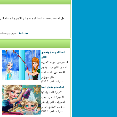
هل احببت شخصية السا المجمدة انها الاميرة الجميلة التي
Admin
اضيف بواسطة:
السا المجمدة وتحدي
الثلج
انتشر فى الاونه الاخيرة
تحدي الثلج حيث يقوم
م
الاشخاص بالقاء الماء
المثلج فوق ر...
(مرات اللعب: 5 135)
استحمام طفل السا
الاميرة السا واختها
الاميرة انا من اجمل
الاميرات التي رايناهم
على الاطلق فى م...
(مرات اللعب: 6 587)