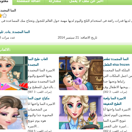
اخبر عن ملف لا يعمل
مشاركة
اضافة للمفضلة
معلوم
السا المجمدة
 لديها قدرات رائعة فى استخدام الثلج واليوم لديها مهمة حول العالم للتجول وتحتاج منك المساعدة فى ا
السا المجمدة
,
بنات
,
تلب
تاريخ الاضافه: 21 سبتمبر 2014
عدد مرات اللعب
الالعاب المتشابه:
السا المجمدة تطعم
العاب طبخ السا
الطفل elsa frozen
المجمدة
الملكة السا المجمدة
الاميرة السا المجمدة
ن اجمل الملكات التي
يحبها الجميع واليوم
رايناها ونحبها جدا
السا المجمدة ستقوم
ويحبها الاطفال وف...
بالدخول للمطبخ وع...
(مرات اللعب: 3 302)
(مرات اللعب: 3 587)
الاميرة السا ولعبة
مكياج عيون السا
الطبخ الحقيقة
الاميرة السا واختها انا
الاميرة السا واختها آنا
من الشخصيات
يستعدون اليوم لحفل
المحبوبة جدا واليوم
تتويج الاميرة السا
هوه يوم تتويج
اميرة على القصر...
الاميره...
(مرات اللعب: 4 002)
(مرات اللعب: 5 504)