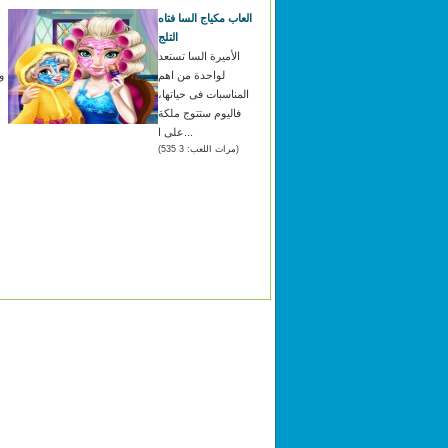
العاب مكياج السا فتاه
التلج
الأميرة السا تستعد
لواحدة من اهم
و
المناسبات فى حياتها،
فاليوم ستتوج ملكة
على ا...
(مرات اللعب: 3 535)