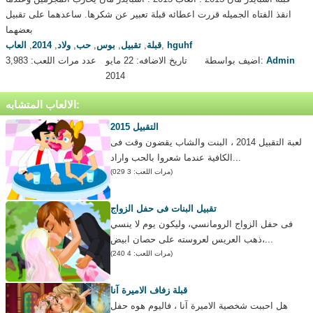
انقذ الفتاه الجميله قررت اعطائه قبلة تعبير عن شكرها. ساعدهما على تقبيل
بعضهما
hguhf
,
قبلة
,
تقبيل
,
بوس
,
حب
,
ولاد
,
2014
,
العاب
Admin
اضيف بواسطة:
تاريخ الاضافه: 22 مايو
عدد مرات اللعب: 3,983
2014
الالعاب المتشابه:
التقبيل 2015
لعبة التقبيل 2014 ، البنت والشاب يقضون وقت فى
الكافية عندما شعروا بالحب واراد...
(مرات اللعب: 3 029)
تقبيل البنات فى حفل الزواج
فى حفل الزواج الرومانسي، وليكون يوم لا ينسي
ذهب العريس لعروسته على حصان ابيض،...
(مرات اللعب: 4 240)
قبلة زفاف الاميرة آنا
هل احببت شخصية الاميرة آنا ، فاليوم هوه حفل