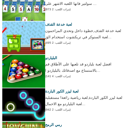
سولتير فانها اللعبه الاشهر على ...
(مرات اللعب: 2 873)
لعبة خدعة القذف
لعبة خدعة القذف,خطوة داخل وتحدي المزاحمون
لعبة السنوكر في تريكشوت استخدام الق...
(مرات اللعب: 2 495)
البلياردو
افضل لعبة بلياردو قد تلعبها على الأطلاق قم
بالاستمتاع مع اصدقائك بالبلياردو ا...
(مرات اللعب: 4 141)
لعبة ليزر الكور الباردة
لعبة ليزر الكور الباردة,لعبة رياضية رائعة! مستقبلية
لعبة البلياردو مع الاحمال...
(مرات اللعب: 2 942)
رمي الرمح