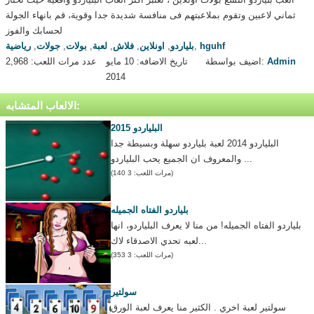
ثماني لاعبين وتقوم بملاعبتهم فى منافسة شديدة جدا وقوية، قم بانهاء الجولة
لحسابك والفوز
hguhf
,
بلياردو
,
اونلاين
,
فلاش
,
لعبة
,
بولات
,
جولات
,
رياضية
Admin
اضيف بواسطة:
تاريخ الاضافه: 10 مايو
عدد مرات اللعب: 2,968
2014
الالعاب المتشابه:
البلياردو 2015
البلياردو 2014 لعبة بلياردو سهلة وبسيطة جدا
والمعروف ان الجميع يحب البلياردو ...
(مرات اللعب: 3 140)
بلياردو الفتاه الجميله
بلياردو الفتاه الجميله! من منا لا يعرف البلياردو، انها
لعبه تحدي الاصدقاء لاك...
(مرات اللعب: 3 353)
سولتير
سولتير لعبة اخري . الكثير منا يعرف لعبة الورق