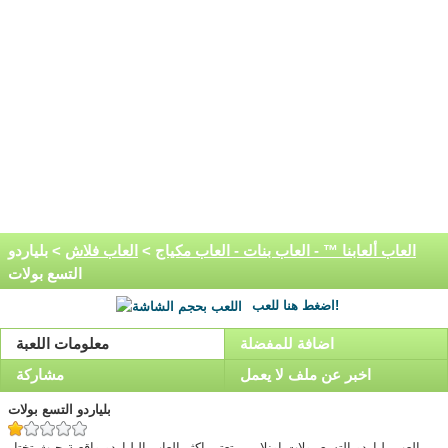
العاب ألعابنا ™ - العاب بنات - العاب مكياج
>
العاب فلاش
> بلياردو
التسع بولات
اضغط هنا للعب!
اضافة للمفضلة
معلومات اللعبة
اخبر عن ملف لا يعمل
مشاركة
بلياردو التسع بولات
العب بلياردو التسع بولات اونلاين ، تعتبر اكثر العاب البلياردو واقعية حيث تختار