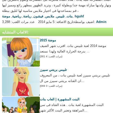
ونهار ولديها مباراة مهمة جدا وبطولة كبيرة ، وتريد الظهور بمظهر رائع ومميز ليها
، قم بمساعدتها فى اختيار ملابس مناسبة لها لتليق ببطلة
hguhf
,
بنات
,
تلبيس
,
ملابس
,
فيشون
,
رياضة
,
رياضية
,
موضة
Admin
اضيف بواسطة:
تاريخ الاضافه: 5 مايو 2014
عدد مرات اللعب: 3,288
الالعاب المتشابه:
موضة 2015
موضة 2014 لعبة تلبيس بنات. اقترب شهر الصيف
بدرجة الحرارة العالية ولهذا نستعد ...
(مرات اللعب: 4 361)
تلبيس بريتني سبيرز
تلبيس بريتني سبيرز لعبة تلبيس بنات ، من المعروف
ان الفنانه بريتني سبيرز من ال...
(مرات اللعب: 3 069)
البنت المشهورة | العاب بنات
البنت المشهورة لعبة بنات . هذه الفتاه فى سن
المراهقة وتعتبر البنت الأكثر شهر...