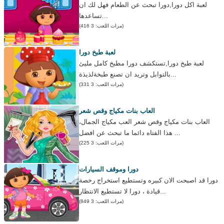
لعبة اكل دورا,دورا تبحث عن الطعام فهل لك ان
تساعدها...
(مرات اللعب: 3 416)
لعبة طبخ دورا
لعبة طبخ دورا,تستكشف دورا مطبخ كامل مليئ
بالتوابل وتريد ان تصنع طبخةلذيذة...
(مرات اللعب: 3 331)
العاب بنات مكياج وقص شعر
العاب بنات مكياج وقص شعر العب مكياج الجمال،
هذا الفتاه دائما ما تبحث عن افضل ...
(مرات اللعب: 3 225)
دورا وموقف السيارات
دورا قد اصبحت الان كبيره وتستطيع استخراج رخصة
قيادة ، دورا لا تستطيع الانتظار...
(مرات اللعب: 3 849)