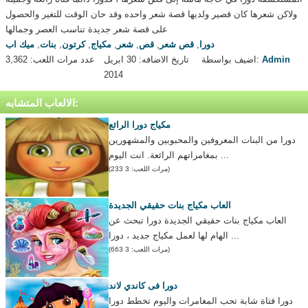
ولاكن شعرها كان قصير ولديها قصة شعر واحده وقد حان الوقت للتغير والحصول
على قصة شعر جديدة تناسب العصر وجمالها
دورا
,
قص شعر
,
قص
,
شعر
,
مكياج
,
كرتون
,
بنات
,
ميك اب
Admin
اضيف بواسطة:
تاريخ الاضافه: 30 ابريل
عدد مرات اللعب: 3,362
2014
الالعاب المتشابه:
مكياج دورا الرائع
دورا من البنات المعروفين والمحبوبين والمشهورين
بمغامراتهم الرائعة. انت اليوم ...
(مرات اللعب: 3 233)
العاب مكياج بنات حقيقي الجديدة
العاب مكياج بنات حقيقي الجديدة دورا تبحث عن
الهام لها لعمل مكياج جديد ، دورا ...
(مرات اللعب: 3 663)
دورا فى كاندي لاند
دورا فتاة شابة تحب المغامرات واليوم تخطط دورا