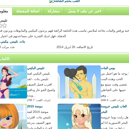
اخبر عن ملف لا يعمل
مشاركة
اضافة للمفضلة
معلوم
تلبيس 
ة ورقص والبنات بحاجه لملابس تناسب هذه الحلفة الرائعة فهم يرتدون البيكيني والمايوهات ويردون ف
الحفلة، فهل لديك القدرة على مساعدتهم فى اختيار 
بنات
,
تلبيس
,
بيكيني
,
تاريخ الاضافه: 26 ابريل 2014
عدد مرات اللعب
الالعاب المتشابه:
بوس البنات
تلبيس البكيني
ا يوجد ما هو اجمل من
تلبيس البكيني لعبة
الحب وهذه البنت
تلبيس بنات ، لقد
تقضى وقت ممتع مع
اقترب فصل الصيف
حبيبها على الشاطي
واصبح الجو حار ودافئ
وهم ...
ويذه...
(مرات اللعب: 6 046)
(مرات اللعب: 7 766)
العاب تلبيس عروسة
موضة 2015
البحر
موضة 2014 لعبة
هل رايت يوما عروسة
تلبيس بنات. اقترب
البحر الاستورية اذا لم
شهر الصيف بدرجة
تراها من قبل فهذه
الحرارة العالية ولهذا