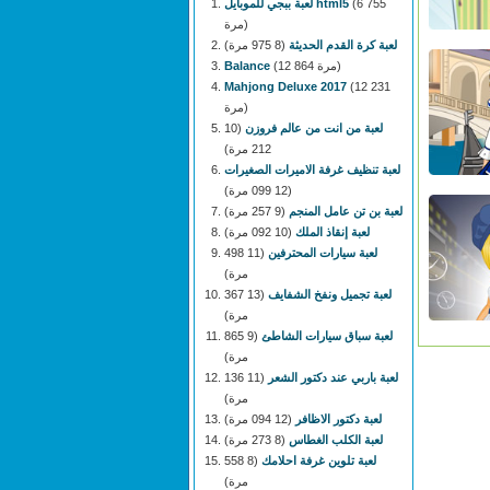
(6 755
لعبة ببجي للموبايل html5
مرة)
لعبة كرة القدم الحديثة
(8 975 مرة)
(12 864 مرة)
Balance
Mahjong Deluxe 2017
(12 231
مرة)
لعبة من انت من عالم فروزن
(10
212 مرة)
لعبة تنظيف غرفة الاميرات الصغيرات
(12 099 مرة)
لعبة بن تن عامل المنجم
(9 257 مرة)
لعبة إنقاذ الملك
(10 092 مرة)
لعبة سيارات المحترفين
(11 498
مرة)
لعبة تجميل ونفخ الشفايف
(13 367
مرة)
لعبة سباق سيارات الشاطئ
(9 865
مرة)
لعبة باربي عند دكتور الشعر
(11 136
مرة)
لعبة دكتور الاظافر
(12 094 مرة)
لعبة الكلب الغطاس
(8 273 مرة)
لعبة تلوين غرفة احلامك
(8 558
مرة)