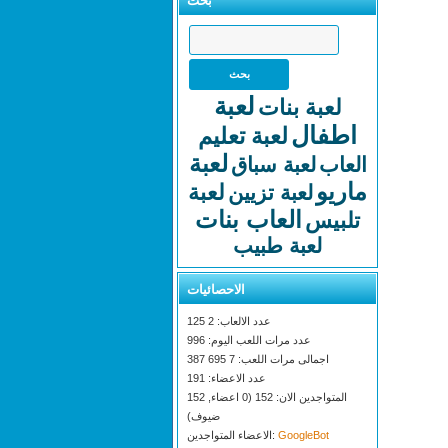
بحث
لعبة
لعبة بنات
اطفال
لعبة تعليم
لعبة
العاب
لعبة سباق
ماريو
لعبة
لعبة تزيين
العاب بنات
تلبيس
لعبة طبيب
الاحصائيات
عدد الالعاب: 2 125
عدد مرات اللعب اليوم: 996
اجمالى مرات اللعب: 7 695 387
عدد الاعضاء: 191
المتواجدين الان: 152 (0 اعضاء, 152
ضيوف)
GoogleBot
الاعضاء المتواجدين: