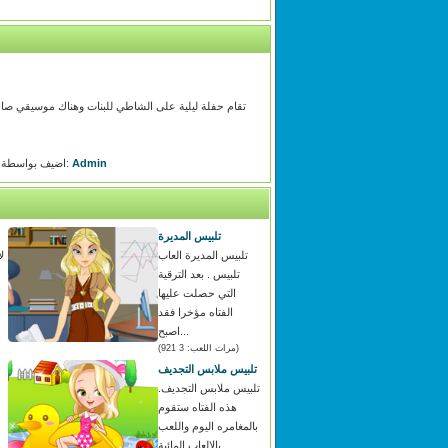
تقام حفلة ليلية على الشاطي للبنات وهناك موسيقي صاخب
Admin
اضيف بواسطة:
تلبيس المديرة
تلبيس المديرة العاب
ل
تلبيس . بعد الترقية
التي حصلت عليها
الفتاه مؤخرا فقد
اصبح...
(مرات اللعب: 3 921)
تلبيس ملابس التجديف
تلبيس ملابس التجديف.
هذه الفتاه ستقوم
بالمغامره اليوم واللعب
بالالعاب المائية...