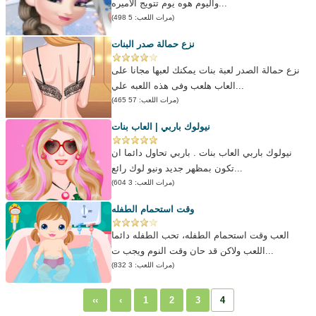
واليوم هوه يوم تتويج الاميره...
(مرات اللعب: 5 498)
نزع حمالة صدر البنات
نزع حمالة الصدر لعبة بنات يمكنك لعبها مجانا على
العاب هلعب وفى هذه اللعبه علي...
(مرات اللعب: 57 465)
نيولوك باربي | العاب بنات
نيولوك باربي العاب بنات . باربي تحاول دائما ان
تكون بمظهر جديد ونيو لوك رائع...
(مرات اللعب: 3 604)
وقت استحمام الطفله
العب وقت استحمام الطفله، تحب الطفله دائما
اللعب ولاكن قد حان وقت النوم ويجب ت...
(مرات اللعب: 3 832)
‹‹
‹
1
2
3
4